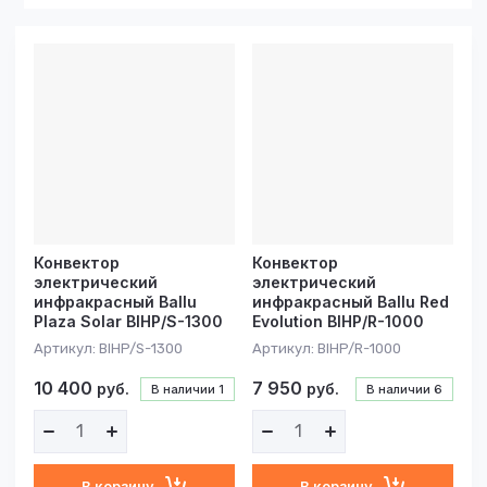
Цена - убывание
Цена -
возрастание
Название - Я-А
Название - А-Я
Конвектор
Конвектор
электрический
электрический
инфракрасный Ballu
инфракрасный Ballu Red
Plaza Solar BIHP/S-1300
Evolution BIHP/R-1000
Артикул:
BIHP/S-1300
Артикул:
BIHP/R-1000
10 400
7 950
руб.
руб.
В наличии
1
В наличии
6
В корзину
В корзину