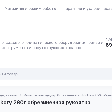
Магазины и режим работы
Гарантия и условия воз
г.А
о, садового, климатического оборудования, бензо и
89
о инструмента и сопутствующих товаров
ды, киянки
/
Молоток-гвоздодер Gross American Hickory 280г обре
kory 280г обрезиненная рукоятка