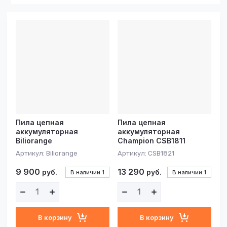
Цена - убывание
Цена -
возрастание
Название - Я-А
Название - А-Я
Пила цепная
Пила цепная
аккумуляторная
аккумуляторная
Biliorange
Champion CSB1811
Артикул:
Biliorange
Артикул:
CSB1821
9 900
13 290
руб.
руб.
В наличии
1
В наличии
1
В корзину
В корзину